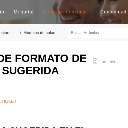
cio
Mi portal
Base de conocimientos
Comunidad
staurant
Modelos de solución
DE FORMATO DE
A SUGERIDA
 TICKET